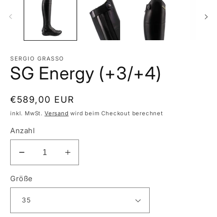
Modal
Mo
öffnen
öf
SERGIO GRASSO
SG Energy (+3/+4)
Normaler
€589,00 EUR
Preis
inkl. MwSt.
Versand
wird beim Checkout berechnet
Anzahl
Verringere
Erhöhe
die
die
Größe
Menge
Menge
für
für
SG
SG
Energy
Energy